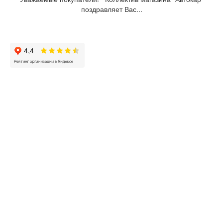
поздравляет Вас...
Вся информация на сайте autocar.spb.ru не
является публичной офертой, определяемой
положениями Статьи 437 ГК РФ. Для получения
более точной информации о стоимости
запчастей и условиях их приобретения
обращайтесь по телефонам, указанным в
Контактах
Контакты
+7(812) 917-22-63
+7(812) 688-62-71